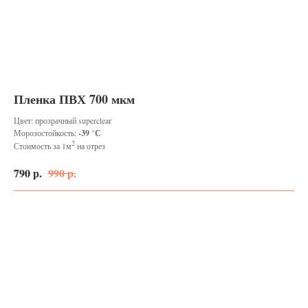
Пленка ПВХ 700 мкм
Цвет: прозрачный superclear
Морозостойкость:
-39 °С
2
Стоимость за 1м
на отрез
790
р.
990
р.