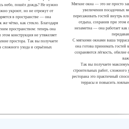
Мягкие окна — это не просто за
ось небо, пошёл дождь? Не нужно
увеличения посадочных ме
ёжно укроют, но не отрежут от
пересаживать гостей внутрь ил
ряется в пространстве — она
отдыха, сохранив при этом 
 же чётко, как стекло. Благодаря
незаметна — она работает как
тним пространством: теперь она
передавая
и этом конструкция не утяжеляет
С мягкими окнами ваша терраса
ение простора. Так вы получаете
она готова принимать гостей 
з сложного ухода и серьёзных
сохраняются лёгкость, обилие 
важ
Так вы получаете максиму
строительных работ, сложного 
ресторана это практичный спосо
террасы и повысить лояльн