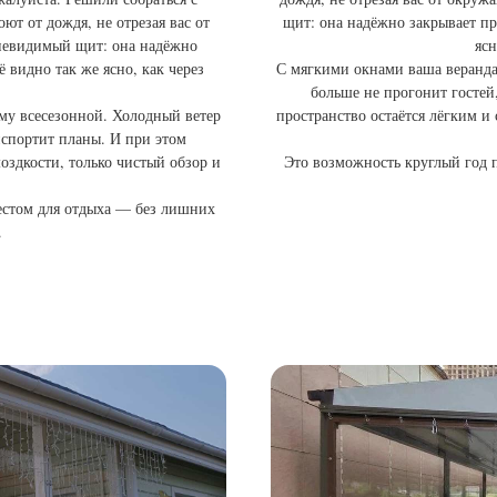
ют от дождя, не отрезая вас от
щит: она надёжно закрывает пр
 невидимый щит: она надёжно
ясн
 видно так же ясно, как через
С мягкими окнами ваша веранда
больше не прогонит гостей
му всесезонной. Холодный ветер
пространство остаётся лёгким и
испортит планы. И при этом
оздкости, только чистый обзор и
Это возможность круглый год 
естом для отдыха — без лишних
.