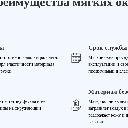
еимущества мягких о
ды
Срок службы о
т от непогоды: ветра, снега,
Мягкие окна прослу
аря эластичности материала,
эксплуатации и сво
рузки.
прозрачными и эла
Материал без
т эстетику фасада и не
Материал не выделя
виды на окружающий
загрязняет воздух 
раздражает кожу и 
реакции.