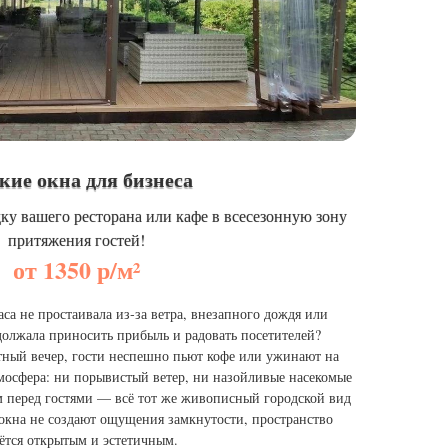
кие окна для бизнеса
у вашего ресторана или кафе в всесезонную зону
притяжения гостей!
от 1350 р/м²
аса не простаивала из‑за ветра, внезапного дождя или
должала приносить прибыль и радовать посетителей?
тный вечер, гости неспешно пьют кофе или ужинают на
мосфера: ни порывистый ветер, ни назойливые насекомые
м перед гостями — всё тот же живописный городской вид
окна не создают ощущения замкнутости, пространство
аётся открытым и эстетичным.