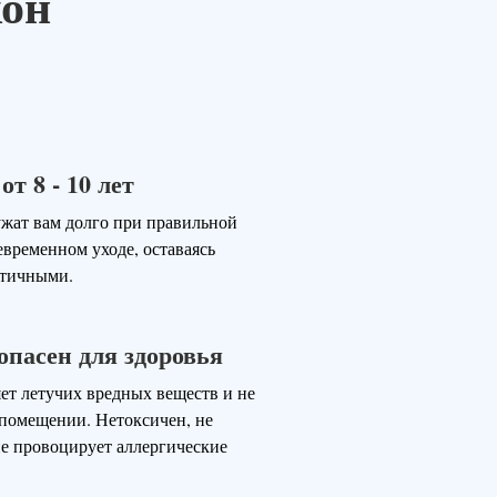
кон
т 8 - 10 лет
жат вам долго при правильной
евременном уходе, оставаясь
стичными.
опасен для здоровья
ет летучих вредных веществ и не
в помещении. Нетоксичен, не
не провоцирует аллергические