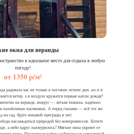
ие окна для веранды
остранство в идеальное место для отдыха в любую
погоду!
от 1350 р/м²
да радовала вас не только в погожие летние дни, но и в
вается ветер, а в воздухе кружатся первые капли дождя?
чаепитие на веранде, вокруг — лёгкая тишина, надёжно
и назойливых насекомых. А перед глазами — всё тот же
 на сад, будто никакой преграды и нет.
вобода наслаждаться природой без компромиссов. Хотите
нде, а небо вдруг нахмурилось? Мягкие окна укроют от
жающего мира. Прозрачная плёнка работает как невидимый