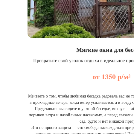
Мягкие окна для бе
Превратите свой уголок отдыха в идеальное про
от 1350 р/м²
Мечтаете о том, чтобы любимая беседка радовала вас не т
в прохладные вечера, когда ветер усиливается, а в возд
Представьте: вы сидите в уютной беседке, вокруг — 
порывов ветра и назойливых насекомых, а перед глазами
сад, будто и нет никакой прег
Это не просто защита — это свобода наслаждаться прир
устроить чаепитие, когда за стенами гуляет ветер? П