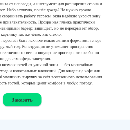
щита от непогоды, а инструмент для расширения сезона и
ст. Небо затянуло, пошёл дождь? Не нужно срочно
и сворачивать работу террасы: окна надёжно укроют зону
её привлекательность. Прозрачная плёнка практически
 невидимый барьер: защищает, но не перекрывает обзор,
 картинку так же чётко, как стекло.
 перестаёт быть исключительно летним форматом: теперь
круглый год. Конструкция не утяжеляет пространство —
естественного света и ощущение простора, что особенно
но для атмосферы заведения.
м возможностей от уличной зоны — без масштабных
ухода и колоссальных вложений. Для владельца кафе или
б увеличить выручку за счёт всесезонного использования
ость гостей, которые ценят комфорт в любую погоду.
Заказать