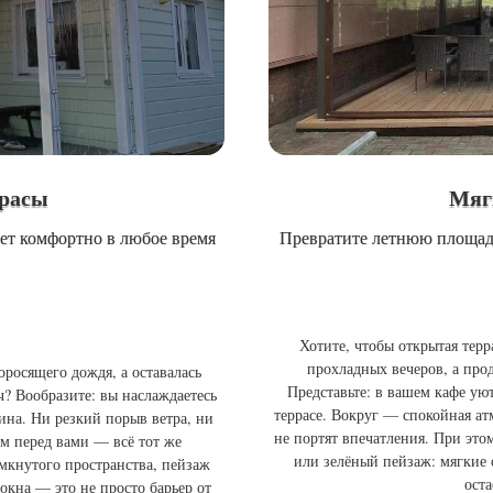
ррасы
Мяг
дет комфортно в любое время
Превратите летнюю площадк
Хотите, чтобы открытая терр
прохладных вечеров, а про
оросящего дождя, а оставалась
Представьте: в вашем кафе ую
? Вообразите: вы наслаждаетесь
террасе. Вокруг — спокойная ат
ина. Ни резкий порыв ветра, ни
не портят впечатления. При это
м перед вами — всё тот же
или зелёный пейзаж: мягкие 
мкнутого пространства, пейзаж
ост
окна — это не просто барьер от