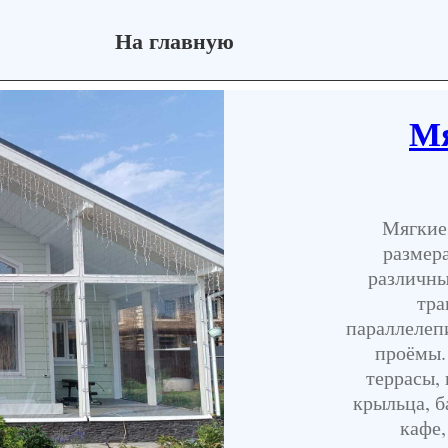
На главную
Мя
Мягкие
размер
различны
тра
параллелеп
проёмы.
террасы,
крыльца, б
кафе,